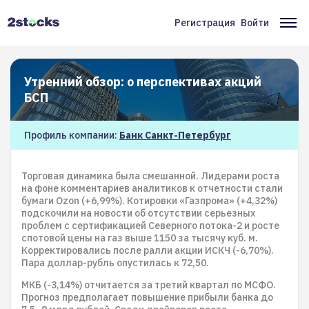
Перейти
к
Регистрация
Войти
Меню
Ос
основному
содержанию
учётной
на
записи
Утренний обзор: о перспективах акций
пользователя
БСП
Профиль компании:
Банк Санкт-Петербург
Торговая динамика была смешанной. Лидерами роста
на фоне комментариев аналитиков к отчетности стали
бумаги Ozon (+6,99%). Котировки «Газпрома» (+4,32%)
подскочили на новости об отсутствии серьезных
проблем с сертификацией Северного потока-2 и росте
спотовой цены на газ выше 1150 за тысячу куб. м.
Корректировались после ралли акции ИСКЧ (-6,70%).
Пара доллар-рубль опустилась к 72,50.
МКБ (-3,14%) отчитается за третий квартал по МСФО.
Прогноз предполагает повышение прибыли банка до