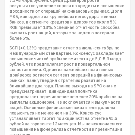
7,5–8 млрд рублей. Среди драйверов роста
результатов усиление спроса на кредиты и повышение
доходности от операций на финансовых рынках. Доля
МКБ, как одного из крупнейших негосударственных
банков, в сегменте кредитов и депозитов около 5%.
ROE превышает 13%. Успешная отчетность способна
вызвать рост акций, которые за неделю потеряли
более 5%.
БСП (+0,13%) представит отчет за июль-сентябрь по
международным стандартам. Консенсус закладывает
повышение чистой прибыли эмитента до 5,0-5,3 млрд
рублей, что предполагает рост в поквартальном
сопоставлении. Одним из важнейших позитивных
драйверов остается сегмент операций на финансовых
рынках. Банк утвердил стратегию развития на
ближайшие два года. Планов выхода на SPO она не
предусматривает, дивидендная политика
предполагает перечисление не менее 20% прибыли на
выплаты акционерам. Не исключается и выкуп части
акций. Основные финансовые показатели должны
повыситься не менее чем на 30%. Консенсус
устанавливает таргет по акции БСП на отметке 95,5
рублей на горизонте 12 месяцев. Мы не исключаем его
повышения на фоне релиза отчетности и презентации
стратегии.