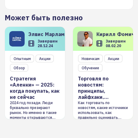
Может быть полезно
Элвис
Марламов
Кирилл
Фомиче
Завершен
Завершен
28.12.24
08.02.20
Опытным
Акции
Новичкам
Акции
Обзор
Обучение
Стратегия
Торговля по
«Аленки» — 2025:
новостям:
когда покупать, как
принципы,
не сейчас
лайфхаки,
инструменты
2024 год позади. Люди
Как торговать по
буквально презирают
новостям, какие источники
рынок. Но именно в такие
использовать, как
моменты открываются
правильно оценивать
долгосрочные
информацию. Также автор
возможности. Обсудим
покажет краткосрочные и
итоги года и стратегию на
среднесрочные
2025-й
торговые стратегии на