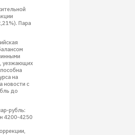
жительной
акции
2,21%). Пара
сийская
балансом
линными
н, уезжающих
способна
урса на
а новости с
убль до
ар-рубль:
он 4200-4250
оррекции,