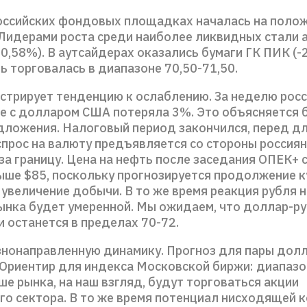
оссийских фондовых площадках началась на поло
 Лидерами роста среди наиболее ликвидных стали 
0,58%). В аутсайдерах оказались бумаги ГК ПИК (-
ь торговалась в диапазоне 70,50-71,50.
стрирует тенденцию к ослаблению. За неделю рос
ре с долларом США потеряла 3%. Это объясняется 
едложения. Налоговый период закончился, перед д
прос на валюту предъявляется со стороны россия
за границу. Цена на нефть после заседания ОПЕК+ 
ыше $85, поскольку прогнозируется продолжение к
увеличение добычи. В то же время реакция рубля н
ынка будет умеренной. Мы ожидаем, что доллар-р
и останется в пределах 70-72.
нонаправленную динамику. Прогноз для пары долл
. Ориентир для индекса Московской биржи: диапаз
ше рынка, на наш взгляд, будут торговаться акции
го сектора. В то же время потенциал нисходящей к