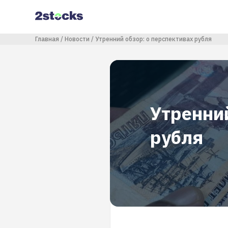
Перейти
к
основному
содержанию
Строка навигации
Главная
Новости
Утренний обзор: о перспективах рубля
Утренний
рубля