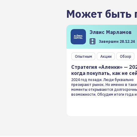
Может быть 
Элвис
Марламов
Завершен 28.12.24
Опытным
Акции
Обзор
Стратегия «Аленки» — 20
когда покупать, как не се
2024 год позади. Люди буквально
презирают рынок. Но именно в таки
моменты открываются долгосрочн
возможности. Обсудим итоги года и
стратегию на 2025-й