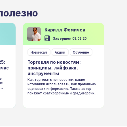
полезно
Кирилл
Фомичев
Завершен 08.02.20
Новичкам
Акции
Обучение
25:
Торговля по новостям:
йчас
принципы, лайфхаки,
инструменты
е
Как торговать по новостям, какие
ые
источники использовать, как правильно
оценивать информацию. Также автор
покажет краткосрочные и среднесрочные
торговые стратегии на новостном потоке