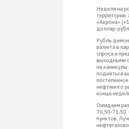
Неделя на р
территории.
«Акрона» (+1
доллар-рубл
Рубль демон
валюта в па
спроса и пр
выходными с
на каникулы 
подняться в
постепенное 
нефтяного р
конца недел
Ожидаем раз
70,50-71,50
пунктов. Луч
нефтегазово