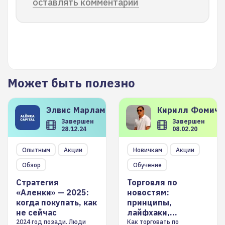
оставлять комментарии
Может быть полезно
Элвис
Марламов
Кирилл
Фомиче
Завершен
Завершен
28.12.24
08.02.20
Опытным
Акции
Новичкам
Акции
Обзор
Обучение
Стратегия
Торговля по
«Аленки» — 2025:
новостям:
когда покупать, как
принципы,
не сейчас
лайфхаки,
инструменты
2024 год позади. Люди
Как торговать по