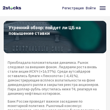
Перейти
к
Регистрация
Войти
Меню
Ос
основному
содержанию
учётной
на
записи
Утренний обзор: пойдет ли ЦБ на
повышение ставки
пользователя
Преобладала положительная динамика. Рынок
следовал за внешним фоном. Лидерами роста вновь
стали акции ИСКЧ (+16,57%). Среди аутсайдеров
оставались бумаги «Лензолота» (-4,41%),
демонстрирующие всплеск волатильности на фоне
дивидендного ралли и закрытия реестра акционеров.
Пара доллар-рубль опустилась ниже 74, реагируя на
динамику нефтяных котировок.
Банк России проведет важное заседание по
монетарной политике. Рыночный консенсус