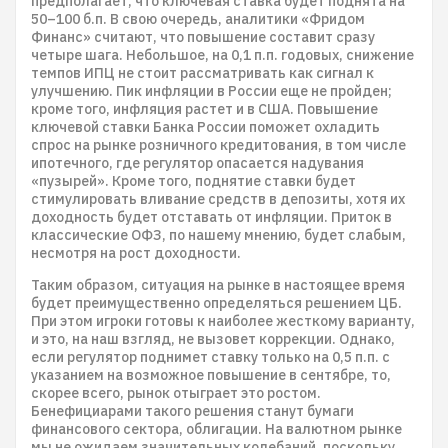
предполагает, что ключевая ставка будет поднята на
50–100 б.п. В свою очередь, аналитики «Фридом
Финанс» считают, что повышение составит сразу
четыре шага. Небольшое, на 0,1 п.п. годовых, снижение
темпов ИПЦ не стоит рассматривать как сигнал к
улучшению. Пик инфляции в России еще не пройден;
кроме того, инфляция растет и в США. Повышение
ключевой ставки Банка России поможет охладить
спрос на рынке розничного кредитования, в том числе
ипотечного, где регулятор опасается надувания
«пузырей». Кроме того, поднятие ставки будет
стимулировать вливание средств в депозиты, хотя их
доходность будет отставать от инфляции. Приток в
классические ОФЗ, по нашему мнению, будет слабым,
несмотря на рост доходности.
Таким образом, ситуация на рынке в настоящее время
будет преимущественно определяться решением ЦБ.
При этом игроки готовы к наиболее жесткому варианту,
и это, на наш взгляд, не вызовет коррекции. Однако,
если регулятор поднимет ставку только на 0,5 п.п. с
указанием на возможное повышение в сентябре, то,
скорее всего, рынок отыграет это ростом.
Бенефициарами такого решения станут бумаги
финансового сектора, облигации. На валютном рынке
мы не ожидаем значительных колебаний, поскольку