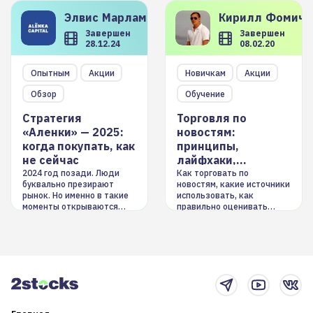
Элвис
Марламов
Кирилл
Фомиче
Завершен
Завершен
28.12.24
08.02.20
Опытным
Акции
Новичкам
Акции
Обзор
Обучение
Стратегия
Торговля по
«Аленки» — 2025:
новостям:
когда покупать, как
принципы,
не сейчас
лайфхаки,
инструменты
2024 год позади. Люди
Как торговать по
буквально презирают
новостям, какие источники
рынок. Но именно в такие
использовать, как
моменты открываются
правильно оценивать
долгосрочные
информацию. Также автор
возможности. Обсудим
покажет краткосрочные и
итоги года и стратегию на
среднесрочные
2025-й
торговые стратегии на
новостном потоке