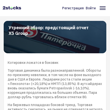
Перейти
к
Регистрация
Войти
Меню
Ос
основному
содержанию
учётной
на
записи
Утренний обзор: предстоящий отчет
X5 Group
пользователя
Котировки ложатся в боковик
Торговая динамика была разнонаправленной. Обороты
по-прежнему невелики, в том числе на фоне выходного
дня в США и Европе. Лидерами роста стали акции
«Лензолота» (+20,18%) и НМТП (13,85%). В аутсайдерах
вновь оказались бумаги Petropavlovsk (-16,10%),
коррекция продолжалась на больших объемах. Пара
доллар-рубль торговалась вблизи отметки 80.
На биржевых площадках боковой тренд. Торговая
активность снизилась, на рынке не отмечается четкого