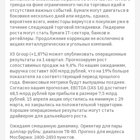
тренда на фоне ограниченного числа торговых идей и
отсутствия важных событий. Бумаги могут двигаться в
боковике несколько дней или недель, однако,
вероятнее всего, инвесторы вернутся к покупкам уже в
течение следующей торговой пятидневки. Лидерами
роста могут стать бумаги IT-сектора, банков и
ретейлеры. Продолжение коррекции не исключено в
акциях металлургических и угольных компаний.
X5 Group (+1,87%) может опубликовать операционные
результаты за 1 квартал. Прогнозируем рост
сопоставимых продаж на 9,4%. По нашим ожиданиям,
выручка составит 600 млрд рублей, что на 19% больше
показателя за соответствующий период прошлого
года. Финансовые метрики будут выпущены позднее.
Согласно нашим прогнозам, EBITDA (IAS 16) достигнет
68,5 млрд рублей при прибыли в размере 7,5 млрд
рублей. 15 апреля акции опустились на минимум с 29
марта, но закрылись на положительной территории.
Хорошие операционные результаты могут стать
драйвером для дальнейшего роста.
Ожидаем смешанную динамику. Ориентир для пары
доллар-рубль: диапазон 78-80. Прогноз для индекса
Мосбиржи: 2400-2450 пунктов.