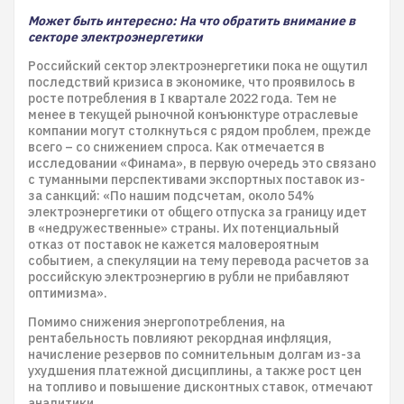
Может быть интересно: На что обратить внимание в
секторе электроэнергетики
Российский сектор электроэнергетики пока не ощутил
последствий кризиса в экономике, что проявилось в
росте потребления в I квартале 2022 года. Тем не
менее в текущей рыночной конъюнктуре отраслевые
компании могут столкнуться с рядом проблем, прежде
всего – со снижением спроса. Как отмечается в
исследовании «Финама», в первую очередь это связано
с туманными перспективами экспортных поставок из-
за санкций: «По нашим подсчетам, около 54%
электроэнергетики от общего отпуска за границу идет
в «недружественные» страны. Их потенциальный
отказ от поставок не кажется маловероятным
событием, а спекуляции на тему перевода расчетов за
российскую электроэнергию в рубли не прибавляют
оптимизма».
Помимо снижения энергопотребления, на
рентабельность повлияют рекордная инфляция,
начисление резервов по сомнительным долгам из-за
ухудшения платежной дисциплины, а также рост цен
на топливо и повышение дисконтных ставок, отмечают
аналитики.