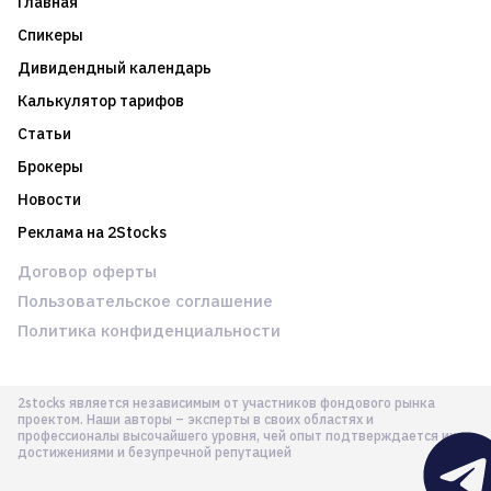
Главная
Спикеры
Дивидендный календарь
Калькулятор тарифов
Статьи
Брокеры
Новости
Реклама на 2Stocks
Договор оферты
Пользовательское соглашение
Политика конфиденциальности
2stocks является независимым от участников фондового рынка
проектом. Наши авторы – эксперты в своих областях и
профессионалы высочайшего уровня, чей опыт подтверждается их
достижениями и безупречной репутацией