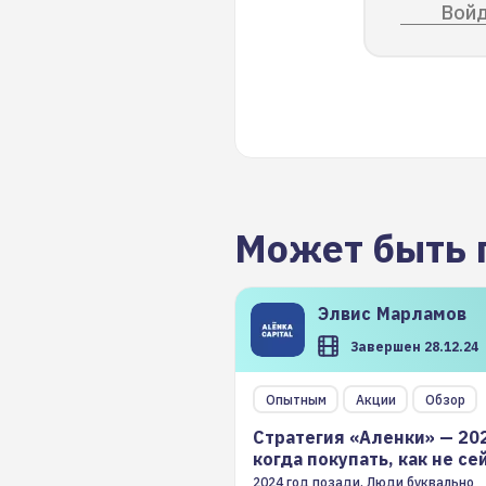
Войд
Может быть 
Элвис
Марламов
Завершен 28.12.24
Опытным
Акции
Обзор
Стратегия «Аленки» — 20
когда покупать, как не се
2024 год позади. Люди буквально