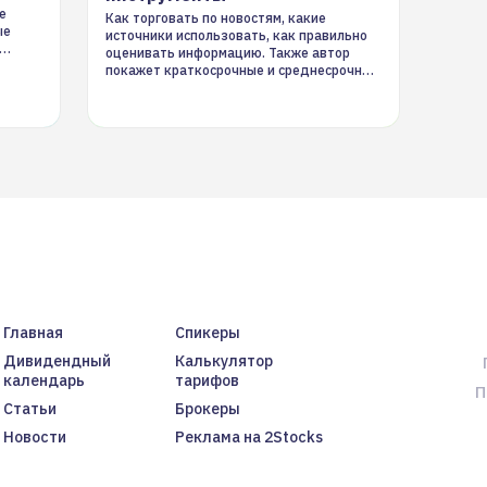
е
Как торговать по новостям, какие
ые
источники использовать, как правильно
оценивать информацию. Также автор
покажет краткосрочные и среднесрочные
торговые стратегии на новостном потоке
Главная
Спикеры
Дивидендный
Калькулятор
календарь
тарифов
П
Статьи
Брокеры
Новости
Реклама на 2Stocks