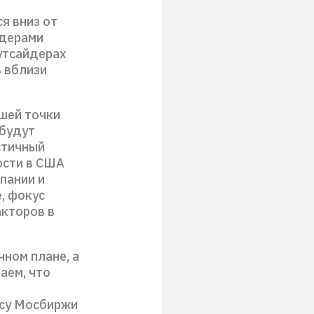
я вниз от
идерами
аутсайдерах
ь вблизи
ашей точки
 будут
стичный
ости в США
пании и
, фокус
кторов в
чном плане, а
аем, что
ксу Мосбиржи