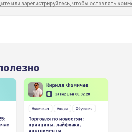
ите или зарегистрируйтесь, чтобы оставлять комм
полезно
Кирилл
Фомичев
Завершен 08.02.20
Новичкам
Акции
Обучение
25:
Торговля по новостям:
йчас
принципы, лайфхаки,
инструменты