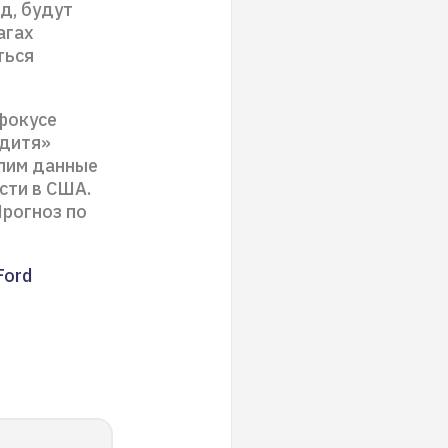
д, будут
агах
ться
фокусе
 дитя»
елим данные
сти в США.
Прогноз по
Ford