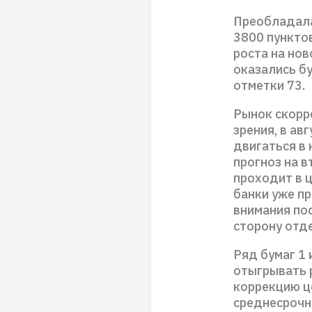
Преобладала
3800 пункто
роста на нов
оказались бу
отметки 73.
Рынок скорре
зрения, в ав
двигаться в
прогноз на 
проходит в 
банки уже п
внимания по
сторону отд
Ряд бумаг 1 
отыгрывать 
коррекцию ц
среднесрочн