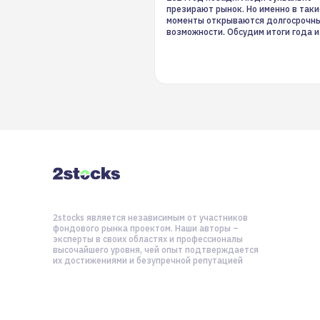
презирают рынок. Но именно в таки
моменты открываются долгосрочн
возможности. Обсудим итоги года и
стратегию на 2025-й
2stocks является независимым от участников
фондового рынка проектом. Наши авторы –
эксперты в своих областях и профессионалы
высочайшего уровня, чей опыт подтверждается
их достижениями и безупречной репутацией