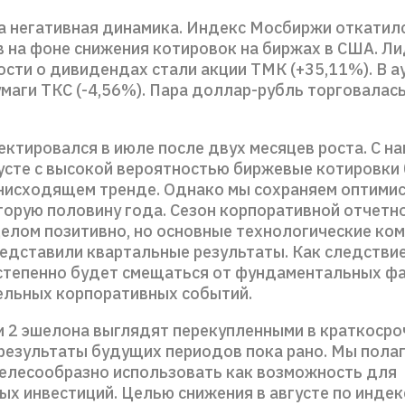
 негативная динамика. Индекс Мосбиржи откатилс
в на фоне снижения котировок на биржах в США. Л
ости о дивидендах стали акции ТМК (+35,11%). В 
маги ТКС (-4,56%). Пара доллар-рубль торговалас
ктировался в июле после двух месяцев роста. С н
густе с высокой вероятностью биржевые котировки
 нисходящем тренде. Однако мы сохраняем оптими
вторую половину года. Сезон корпоративной отчетн
целом позитивно, но основные технологические ком
редставили квартальные результаты. Как следствие
степенно будет смещаться от фундаментальных фа
ельных корпоративных событий.
и 2 эшелона выглядят перекупленными в краткосро
результаты будущих периодов пока рано. Мы полаг
елесообразно использовать как возможность для
ых инвестиций. Целью снижения в августе по инде