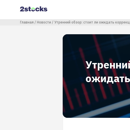
Перейти
к
основному
содержанию
Строка навигации
Главная
Новости
Утренний обзор: стоит ли ожидать коррекц
Утренний
ожидать