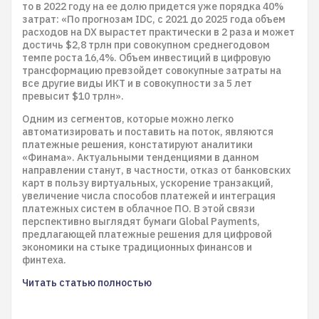
то в 2022 году на ее долю придется уже порядка 40%
затрат: «По прогнозам IDC, с 2021 до 2025 года объем
расходов на DX вырастет практически в 2 раза и может
достичь $2,8 трлн при совокупном среднегодовом
темпе роста 16,4%. Объем инвестиций в цифровую
трансформацию превзойдет совокупные затраты на
все другие виды ИКТ и в совокупности за 5 лет
превысит $10 трлн».
Одним из сегментов, которые можно легко
автоматизировать и поставить на поток, являются
платежные решения, констатируют аналитики
«Финама». Актуальными тенденциями в данном
направлении станут, в частности, отказ от банковских
карт в пользу виртуальных, ускорение транзакций,
увеличение числа способов платежей и интеграция
платежных систем в облачное ПО. В этой связи
перспективно выглядят бумаги Global Payments,
предлагающей платежные решения для цифровой
экономики на стыке традиционных финансов и
финтеха.
Читать статью полностью