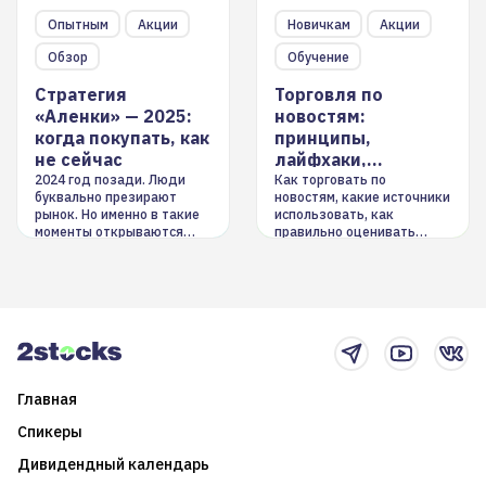
Опытным
Акции
Новичкам
Акции
Обзор
Обучение
Стратегия
Торговля по
«Аленки» — 2025:
новостям:
когда покупать, как
принципы,
не сейчас
лайфхаки,
инструменты
2024 год позади. Люди
Как торговать по
буквально презирают
новостям, какие источники
рынок. Но именно в такие
использовать, как
моменты открываются
правильно оценивать
долгосрочные
информацию. Также автор
возможности. Обсудим
покажет краткосрочные и
итоги года и стратегию на
среднесрочные
2025-й
торговые стратегии на
новостном потоке
Главная
Спикеры
Дивидендный календарь