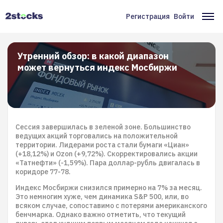
Перейти
к
Регистрация
Войти
Меню
Ос
основному
содержанию
учётной
на
записи
Утренний обзор: в какой диапазон
может вернуться индекс Мосбиржи
пользователя
Сессия завершилась в зеленой зоне. Большинство
ведущих акций торговались на положительной
территории. Лидерами роста стали бумаги «Циан»
(+18,12%) и Ozon (+9,72%). Скорректировались акции
«Татнефти» (-1,59%). Пара доллар-рубль двигалась в
коридоре 77-78.
Индекс Мосбиржи снизился примерно на 7% за месяц.
Это немногим хуже, чем динамика S&P 500, или, во
всяком случае, сопоставимо с потерями американского
бенчмарка. Однако важно отметить, что текущий