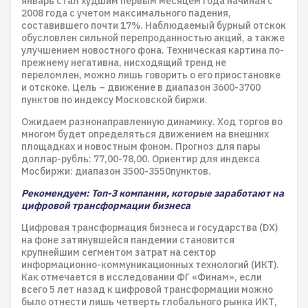
январь стал худшим первым месяцем года начиная с
2008 года с учетом максимального падения,
составившего почти 17%. Наблюдаемый бурный отскок
обусловлен сильной перепроданностью акций, а также
улучшением новостного фона. Техническая картина по-
прежнему негативна, нисходящий тренд не
переломлен, можно лишь говорить о его приостановке
и отскоке. Цель – движение в диапазон 3600-3700
пунктов по индексу Московской биржи.
Ожидаем разнонаправленную динамику. Ход торгов во
многом будет определяться движением на внешних
площадках и новостным фоном. Прогноз для пары
доллар-рубль: 77,00-78,00. Ориентир для индекса
Мосбиржи: диапазон 3500-3550пунктов.
Рекомендуем: Топ-3 компании, которые заработают на
цифровой трансформации бизнеса
Цифровая трансформация бизнеса и государства (DX)
на фоне затянувшейся пандемии становится
крупнейшим сегментом затрат на сектор
информационно-коммуникационных технологий (ИКТ).
Как отмечается в исследовании ФГ «Финам», если
всего 5 лет назад к цифровой трансформации можно
было отнести лишь четверть глобального рынка ИКТ,