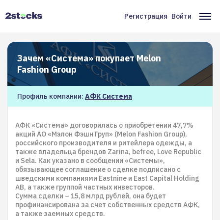
Перейти
к
Регистрация
Войти
Меню
Ос
основному
содержанию
учётной
на
записи
Зачем «Система» покупает Melon
пользователя
Fashion Group
Профиль компании:
АФК Система
АФК «Система» договорилась о приобретении 47,7%
акций АО «Мэлон Фэшн Груп» (Melon Fashion Group),
российского производителя и ритейлера одежды, а
также владельца брендов Zarina, befree, Love Republic
и Sela. Как указано в сообщении «Системы»,
обязывающее соглашение о сделке подписано с
шведскими компаниями Eastnine и East Capital Holding
AB, а также группой частных инвесторов.
Сумма сделки – 15,8 млрд рублей, она будет
профинансирована за счет собственных средств АФК,
а также заемных средств.