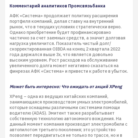
Комментарий аналитиков Промсвязьбанка
АФК «Система» продолжает политику расширения
портфеля компаний, делая ставку на внутренний
рынок, что в текущих условиях стратегически верно.
Однако приобретение будет профинансировано
частично за счет заемных средств, а значит долговая
нагрузка увеличится. Показатель чистый долг/
скорректированная OIBDA на конец 2 квартала 2022
года держался выше 3х, что является довольно
высоким уровнем. Рост расходов на обслуживание
увеличенного долга может негативно сказаться на
финрезах АФК «Система» и привести к работе в убыток.
Может быть интересно: Что ожидать от акций XPeng
XPeng – одна из ведущих китайских компаний,
занимающаяся производством умных электромобилей,
которые оснащены различными системами помощи
водителю (ADAS). Эмитент также разрабатывает
собственную технологию автономного вождения. На
данный момент компания производит электромобили с
автопилотом третьего поколения; это устройство
позволяет передвигаться не только по трассе, но и в