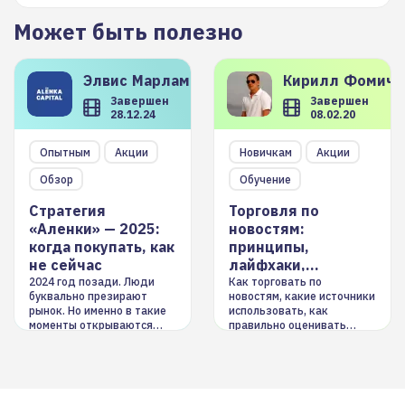
Может быть полезно
Элвис
Марламов
Кирилл
Фомиче
Завершен
Завершен
28.12.24
08.02.20
Опытным
Акции
Новичкам
Акции
Обзор
Обучение
Стратегия
Торговля по
«Аленки» — 2025:
новостям:
когда покупать, как
принципы,
не сейчас
лайфхаки,
инструменты
2024 год позади. Люди
Как торговать по
буквально презирают
новостям, какие источники
рынок. Но именно в такие
использовать, как
моменты открываются
правильно оценивать
долгосрочные
информацию. Также автор
возможности. Обсудим
покажет краткосрочные и
итоги года и стратегию на
среднесрочные
2025-й
торговые стратегии на
новостном потоке