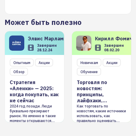
Может быть полезно
Элвис
Марламов
Кирилл
Фомиче
Завершен
Завершен
28.12.24
08.02.20
Опытным
Акции
Новичкам
Акции
Обзор
Обучение
Стратегия
Торговля по
«Аленки» — 2025:
новостям:
когда покупать, как
принципы,
не сейчас
лайфхаки,
инструменты
2024 год позади. Люди
Как торговать по
буквально презирают
новостям, какие источники
рынок. Но именно в такие
использовать, как
моменты открываются
правильно оценивать
долгосрочные
информацию. Также автор
возможности. Обсудим
покажет краткосрочные и
итоги года и стратегию на
среднесрочные