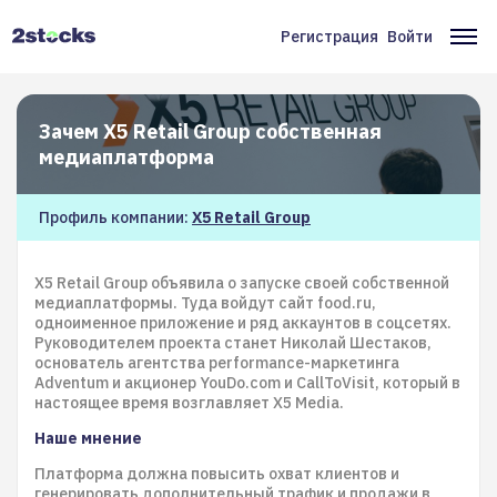
Перейти
к
Регистрация
Войти
Меню
Ос
основному
содержанию
учётной
на
записи
Зачем X5 Retail Group собственная
пользователя
медиаплатформа
Профиль компании:
X5 Retail Group
X5 Retail Group объявила о запуске своей собственной
медиаплатформы. Туда войдут сайт food.ru,
одноименное приложение и ряд аккаунтов в соцсетях.
Руководителем проекта станет Николай Шестаков,
основатель агентства performance-маркетинга
Adventum и акционер YouDo.com и CallToVisit, который в
настоящее время возглавляет X5 Media.
Наше мнение
Платформа должна повысить охват клиентов и
генерировать дополнительный трафик и продажи в