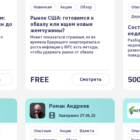
м:
Рынок США: готовимся к
Сост
Новичкам
Акции
Обзор
Опы
лн до
обвалу или ищем новые
неде
Дер
м:
Рынок США: готовимся к
жемчужины?
лн до
обвалу или ищем новые
Сост
жемчужины?
неде
то
Может показаться странным, но во
Разбор
времена бушующего энергокризиса и
недел
роста инфляции у ФРС есть методы,
разво
чтобы удержать рынок от обвала
повед
FREE
500
ь
Смотреть
Роман
Андреев
Завершен 27.06.22
н на
Составляем торговый план на
Боль
Опытным
Акции
Валюта
Опы
неделю с 27 июня по 1 июля
тота