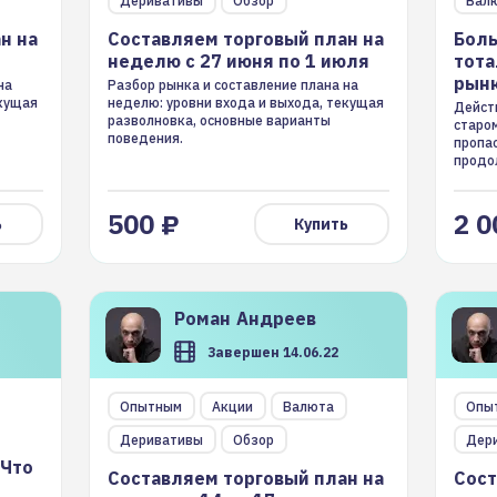
Деривативы
Обзор
Вал
рынк
н на
Составляем торговый план на
Боль
неделю с 27 июня по 1 июля
тота
рынк
на
Разбор рынка и составление плана на
екущая
неделю: уровни входа и выхода, текущая
Действ
разволновка, основные варианты
старо
поведения.
пропас
продо
500 ₽
2 0
ь
Купить
Роман
Андреев
Завершен 14.06.22
Составляем торговый план на
Сост
Опытным
Акции
Валюта
Опы
 Что
неделю с 14 по 17 июня
неде
Деривативы
Обзор
Дер
 Что
Составляем торговый план на
Сост