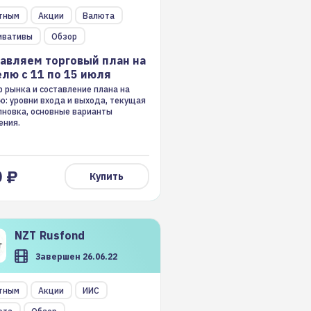
авляем торговый план на
тным
Акции
Валюта
лю с 11 по 15 июля
ивативы
Обзор
авляем торговый план на
лю с 11 по 15 июля
 рынка и составление плана на
ю: уровни входа и выхода, текущая
лновка, основные варианты
ения.
 ₽
Купить
NZT
Rusfond
Завершен 26.06.22
шой летний вебинар NZT:
тным
Акции
ИИС
льный разбор идей на