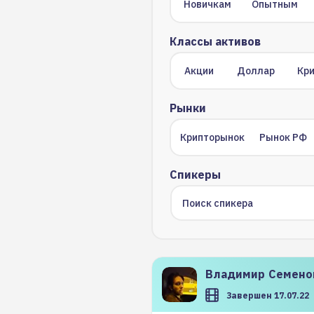
Новичкам
Опытным
Классы активов
Акции
Доллар
Кр
Рынки
Крипторынок
Рынок РФ
Спикеры
Владимир
Семено
Завершен 17.07.22