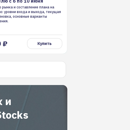
лю с 6 по 10 июня
 рынка и составление плана на
ю: уровни входа и выхода, текущая
лновка, основные варианты
ения.
 ₽
Купить
х и
Stocks