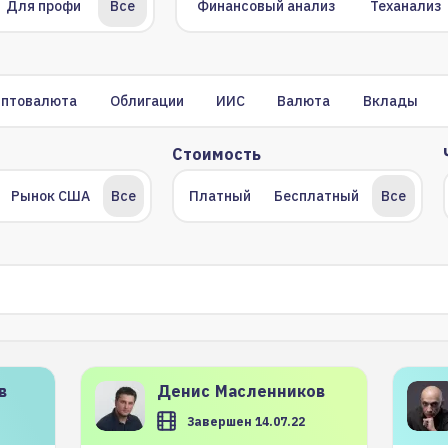
Для профи
Все
Финансовый анализ
Теханализ
иптовалюта
Облигации
ИИС
Валюта
Вклады
Стоимость
Рынок США
Все
Платный
Бесплатный
Все
в
Денис
Масленников
Завершен 14.07.22