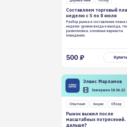
Деривативы
Обзор
Составляем торговый пла
неделю с 5 по 8 июля
Разбор рынка и составление плана 
неделю: уровни входа и выхода, т
разволновка, основные варианты
поведения.
500 ₽
Купит
Элвис
Марламов
Завершен 18.06.22
Рынок выжил после
Опытным
Акции
Обзор
масштабных потрясений.
Рынок выжил после
дальше?
масштабных потрясений.
дальше?