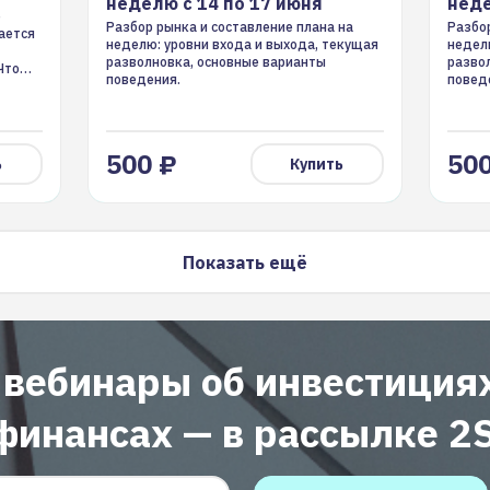
неделю с 14 по 17 июня
неде
е
Разбор рынка и составление плана на
Разбор
ается
неделю: уровни входа и выхода, текущая
недел
разволновка, основные варианты
разво
Что
поведения.
повед
500 ₽
500
ь
Купить
Показать ещё
 вебинары об инвестиция
финансах — в рассылке 2