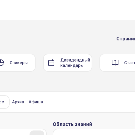
Страни
Дивидендный
Спикеры
Стат
календарь
се
Архив
Афиша
Область знаний