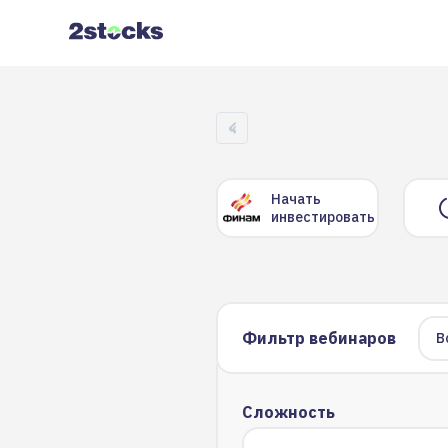
Перейти
к
основному
содержанию
Нумерация
‹‹
Предыдущая
страниц
страница
Начать
инвестировать
Фильтр вебинаров
В
Сложность