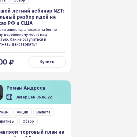
юта
Обзор
ах РФ и США
шой летний вебинар NZT:
льный разбор идей на
ах РФ и США
ия инвестора похожи на бег по
му деревянному мосту над
тью. Как не оступиться и
лжать действовать?
00 ₽
Купить
Роман
Андреев
Завершен 06.06.22
авляем торговый план на
тным
Акции
Валюта
лю с 6 по 10 июня
ивативы
Обзор
авляем торговый план на