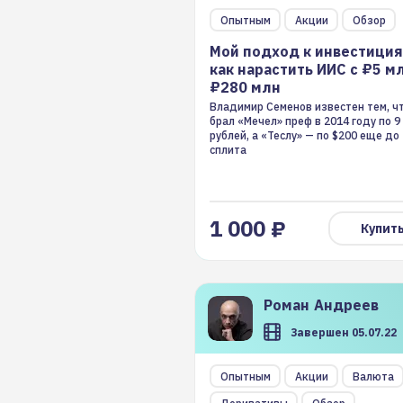
Мой подход к инвестиция
Опытным
Акции
Обзор
как нарастить ИИС с ₽5 м
Мой подход к инвестиция
₽280 млн
как нарастить ИИС с ₽5 м
₽280 млн
Владимир Семенов известен тем, ч
брал «Мечел» преф в 2014 году по 9
рублей, а «Теслу» — по $200 еще до
сплита
1 000 ₽
Купит
Роман
Андреев
Завершен 05.07.22
Составляем торговый пла
Опытным
Акции
Валюта
неделю с 5 по 8 июля