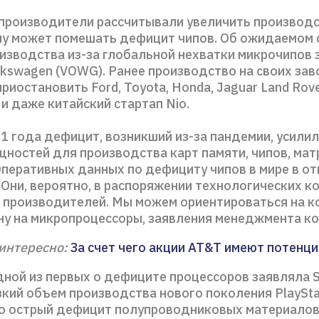
производители рассчитывали увеличить производс
ому может помешать дефицит чипов. Об ожидаемом
изводства из-за глобальной нехватки микрочипов 
lkswagen (VOWG). Ранее производство на своих за
иостановить Ford, Toyota, Honda, Jaguar Land Rover
t и даже китайский стартап Nio.
1 года дефицит, возникший из-за пандемии, усилил
ностей для производства карт памяти, чипов, мат
Оперативных данных по дефициту чипов в мире в о
 Они, вероятно, в распоряжении технологических к
и производителей. Мы можем ориентироваться на к
ену на микропроцессоры, заявления менеджмента ко
интересно:
За счет чего акции AT&T имеют потенци
дной из первых о дефиците процессоров заявляла S
кий объем производства нового поколения PlaySta
о острый дефицит полупроводниковых материало