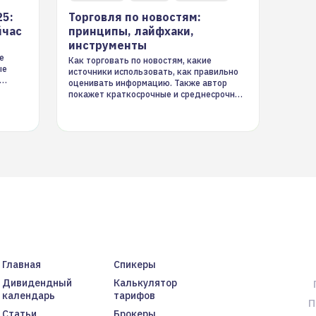
25:
Торговля по новостям:
йчас
принципы, лайфхаки,
инструменты
е
Как торговать по новостям, какие
ые
источники использовать, как правильно
оценивать информацию. Также автор
покажет краткосрочные и среднесрочные
торговые стратегии на новостном потоке
Главная
Спикеры
Дивидендный
Калькулятор
календарь
тарифов
П
Статьи
Брокеры