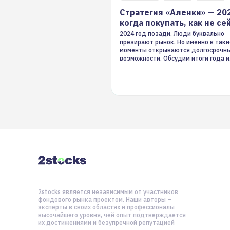
Стратегия «Аленки» — 20
когда покупать, как не се
2024 год позади. Люди буквально
презирают рынок. Но именно в таки
моменты открываются долгосрочн
возможности. Обсудим итоги года и
стратегию на 2025-й
2stocks является независимым от участников
фондового рынка проектом. Наши авторы –
эксперты в своих областях и профессионалы
высочайшего уровня, чей опыт подтверждается
их достижениями и безупречной репутацией