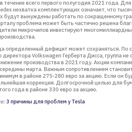
в течение всего первого полугодия 2021 года. Для
cedes нехватка комплектующих означает, что тысяч
х будут вынуждены работать по сокращенному гра
арталу проблема может быть частично решена благ
дители микрочипов инвестируют многомиллиардные
производства.
да определенный дефицит может сохраняться. По 
 директора Volkswagen Герберта Дисса, группа не
снижение производства в 2021 году. Акции компани
 середины марта. Важным сопротивлением станови
нимум в районе 275-280 евро за акцию. Если он бу
льнейшая коррекция. Долгосрочной целью для бум
ого года в районе 330 евро за акцию.
е:
3 причины для проблем у Tesla