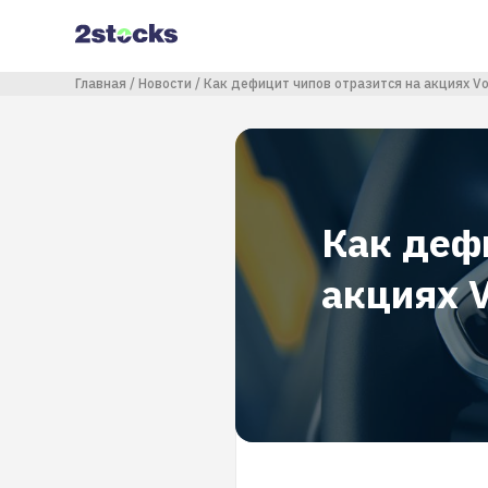
Перейти
к
основному
содержанию
Строка навигации
Главная
Новости
Как дефицит чипов отразится на акциях V
Как деф
акциях 