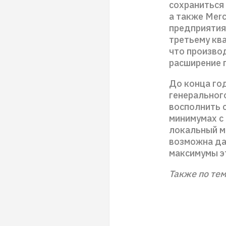
сохраниться 
а также Mer
предприятия
третьему кв
что произво
расширение 
До конца го
генерального
восполнить 
минимумах с
локальный ми
возможна да
максимумы эт
Также по тем