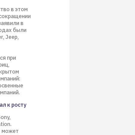
тво в этом
 сокращении
заявили в
водах были
, Jeep,
ся при
риц,
ткрытом
омпаний:
освенные
мпаний.
ал к росту
ony,
tion.
в может