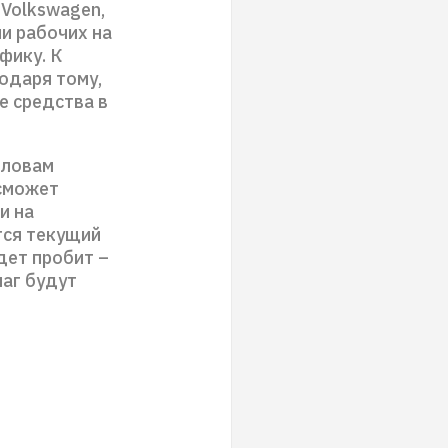
 Volkswagen,
и рабочих на
фику. К
одаря тому,
 средства в
словам
 сможет
и на
тся текущий
дет пробит –
аг будут