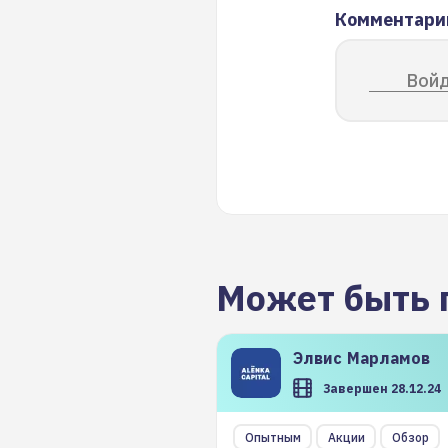
Комментари
Войд
Может быть 
Элвис
Марламов
Завершен 28.12.24
Опытным
Акции
Обзор