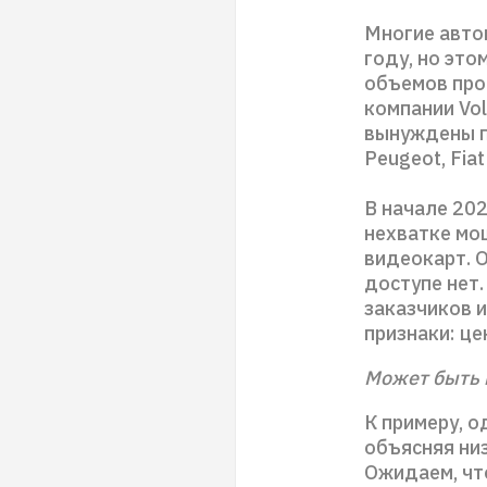
Многие авто
году, но эт
объемов про
компании Vo
вынуждены пр
Peugeot, Fia
В начале 202
нехватке мощ
видеокарт. 
доступе нет.
заказчиков 
признаки: ц
Может быть 
К примеру, о
объясняя низ
Ожидаем, чт