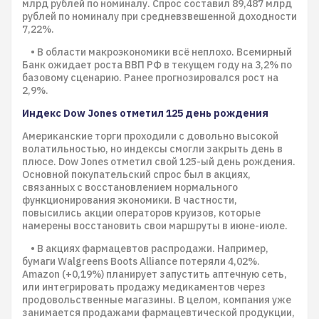
млрд рублей по номиналу. Спрос составил 89,487 млрд
рублей по номиналу при средневзвешенной доходности
7,22%.
• В области макроэкономики всё неплохо. Всемирный
Банк ожидает роста ВВП РФ в текущем году на 3,2% по
базовому сценарию. Ранее прогнозировался рост на
2,9%.
Индекс Dow Jones отметил 125 день рождения
Американские торги проходили с довольно высокой
волатильностью, но индексы смогли закрыть день в
плюсе. Dow Jones отметил свой 125-ый день рождения.
Основной покупательский спрос был в акциях,
связанных с восстановлением нормального
функционирования экономики. В частности,
повысились акции операторов круизов, которые
намерены восстановить свои маршруты в июне-июле.
• В акциях фармацевтов распродажи. Например,
бумаги Walgreens Boots Alliance потеряли 4,02%.
Amazon (+0,19%) планирует запустить аптечную сеть,
или интегрировать продажу медикаментов через
продовольственные магазины. В целом, компания уже
занимается продажами фармацевтической продукции,