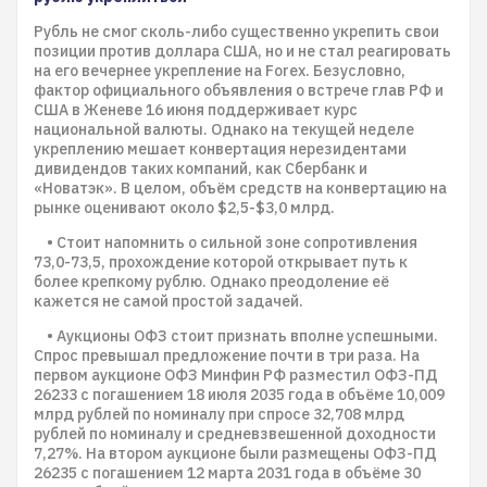
Рубль не смог сколь-либо существенно укрепить свои
позиции против доллара США, но и не стал реагировать
на его вечернее укрепление на Forex. Безусловно,
фактор официального объявления о встрече глав РФ и
США в Женеве 16 июня поддерживает курс
национальной валюты. Однако на текущей неделе
укреплению мешает конвертация нерезидентами
дивидендов таких компаний, как Сбербанк и
«Новатэк». В целом, объём средств на конвертацию на
рынке оценивают около $2,5-$3,0 млрд.
• Стоит напомнить о сильной зоне сопротивления
73,0-73,5, прохождение которой открывает путь к
более крепкому рублю. Однако преодоление её
кажется не самой простой задачей.
• Аукционы ОФЗ стоит признать вполне успешными.
Спрос превышал предложение почти в три раза. На
первом аукционе ОФЗ Минфин РФ разместил ОФЗ-ПД
26233 с погашением 18 июля 2035 года в объёме 10,009
млрд рублей по номиналу при спросе 32,708 млрд
рублей по номиналу и средневзвешенной доходности
7,27%. На втором аукционе были размещены ОФЗ-ПД
26235 с погашением 12 марта 2031 года в объёме 30