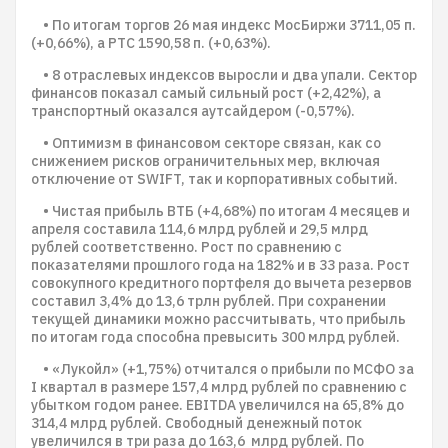
• По итогам торгов 26 мая индекс МосБиржи 3711,05 п.
(+0,66%), а РТС 1590,58 п. (+0,63%).
• 8 отраслевых индексов выросли и два упали. Сектор
финансов показал самый сильный рост (+2,42%), а
транспортный оказался аутсайдером (-0,57%).
• Оптимизм в финансовом секторе связан, как со
снижением рисков ограничительных мер, включая
отключение от SWIFT, так и корпоративных событий.
• Чистая прибыль ВТБ (+4,68%) по итогам 4 месяцев и
апреля составила 114,6 млрд рублей и 29,5 млрд
рублей соответственно. Рост по сравнению с
показателями прошлого года на 182% и в 33 раза. Рост
совокупного кредитного портфеля до вычета резервов
составил 3,4% до 13,6 трлн рублей. При сохранении
текущей динамики можно рассчитывать, что прибыль
по итогам года способна превысить 300 млрд рублей.
• «Лукойл» (+1,75%) отчитался о прибыли по МСФО за
I квартал в размере 157,4 млрд рублей по сравнению с
убытком годом ранее. EBITDA увеличился на 65,8% до
314,4 млрд рублей. Свободный денежный поток
увеличился в три раза до 163,6 млрд рублей. По