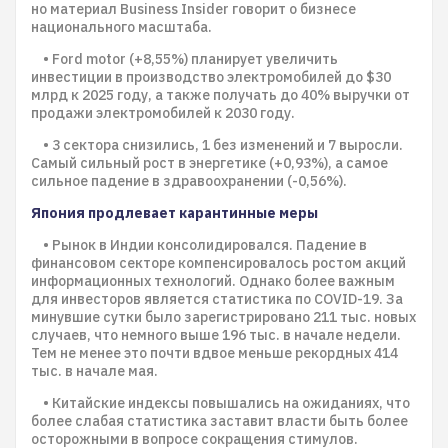
но материал Business Insider говорит о бизнесе
национального масштаба.
• Ford motor (+8,55%) планирует увеличить
инвестиции в производство электромобилей до $30
млрд к 2025 году, а также получать до 40% выручки от
продажи электромобилей к 2030 году.
• 3 сектора снизились, 1 без изменений и 7 выросли.
Самый сильный рост в энергетике (+0,93%), а самое
сильное падение в здравоохранении (-0,56%).
Япония продлевает карантинные меры
• Рынок в Индии консолидировался. Падение в
финансовом секторе компенсировалось ростом акций
информационных технологий. Однако более важным
для инвесторов является статистика по COVID-19. За
минувшие сутки было зарегистрировано 211 тыс. новых
случаев, что немного выше 196 тыс. в начале недели.
Тем не менее это почти вдвое меньше рекордных 414
тыс. в начале мая.
• Китайские индексы повышались на ожиданиях, что
более слабая статистика заставит власти быть более
осторожными в вопросе сокращения стимулов.