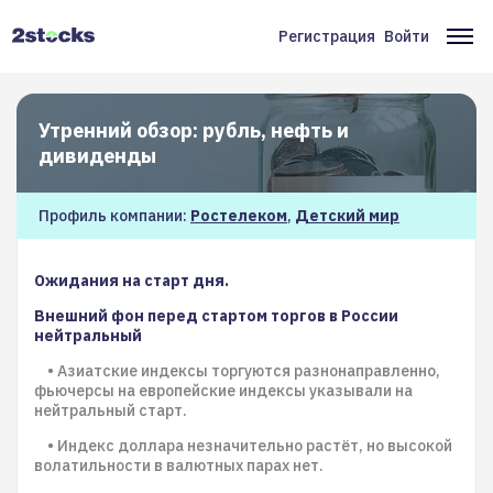
Перейти
к
Регистрация
Войти
Меню
Ос
основному
содержанию
учётной
на
записи
Утренний обзор: рубль, нефть и
пользователя
дивиденды
Профиль компании:
Ростелеком
,
Детский мир
Ожидания на старт дня.
Внешний фон перед стартом торгов в России
нейтральный
• Азиатские индексы торгуются разнонаправленно,
фьючерсы на европейские индексы указывали на
нейтральный старт.
• Индекс доллара незначительно растёт, но высокой
волатильности в валютных парах нет.