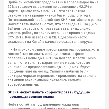
Прибыль китайских предприятий в апреле выросла на
57% в годовом выражении по сравнению с 92,3% в
марте. Однако стоит помнить, что статистика
базируется на крайне низкой базе прошлого года.
Потенциальной проблемой для КНР и китайского рынка
может стать новость о том, что президент США Джо
Байден потребовал от разведывательных служб
усилить работу по поиску источника происхождения
COVID-19. Как известно, в США довольно часто
указывают на Китай в качестве создателя вируса.
• На японском рынке преобладали распродажи, хотя
можно было ожидать иной динамики на фоне
ослабления иены до 109,15 за доллар. Власти Токио
заявляют о том, что карантинные меры, которые
изначально предполагались до конца мая, будут
продлены ещё на месяц. Самыми слабыми были
секторы морских перевозок и производства стали, а
вот акции авиакомпаний оказались самыми
востребованными.
ОПЕК+ может начать корректировать будущие
производственные планы
Нефть остаётся под давлением ожиданий
возвращения иранской нефти на фоне прогресса