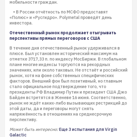
мобильности граждан.
• В России отчётность по МСФО предоставят
«Полюс» и «Русгидро». Polymetal проведёт день
инвестора.
Отечественный рынок продолжает отыгрывать
перспективы прямых переговоров с США
В течение дня отечественный рынок удерживался в
плюсе. Был установлен исторический максимум на
отметке 3717,33 п. по индексу МосБиржи. В глобальном
плане многие индексы торгуются на рекордных
значениях, или около таковых. Не отстаёт и российский
рынок, хотя на фоне собственных специфических
факторов. Внешний фон был позитивный, но главным
стало официальное подтверждение того, что
президенты РФ Владимир Путин и президент США Джо
Байден встретятся в Женеве 16 июня. Соответственно,
рынок не ждёт каких-либо вызывающих рестрикций до
этой даты, да и переговоры могут снять
напряжённость в отношениях на среднесрочную
перспективу.
Может быть интересно:
Еще 3 испытания для Virgin
Galactic