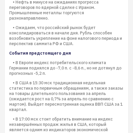
• Нефть в минусе на ожиданиях прогресса
переговоров по ядерной сделке с Ираном.
Промышленные металлы торгуются
разнонаправленно.
• Ожидаем, что российский рынок будет
консолидироваться в начале дня. Рубль способен
возобновить укрепление на фоне налогового периода и
перспектив саммита РФ и США.
События предстоящего дня
• В Европе индекс потребительского климата
Германии поднялся до -7,0 п. с -8,6 п., но не дотянул до
прогнозных -5,2 п.
• В США в 15:30 мск традиционная недельная
статистика по первичным обращениям, а также заказы
на товары длительного пользования за апрель
(ожидается рост на 0,7% за апрель по сравнению с
мартом). Выйдет пересмотренная оценка ВВП США за 1
квартал.
• В 17:00 мск стоит обратить внимание на индекс
незавершённых продаж жилья в США, который
является одним из индикаторов экономической