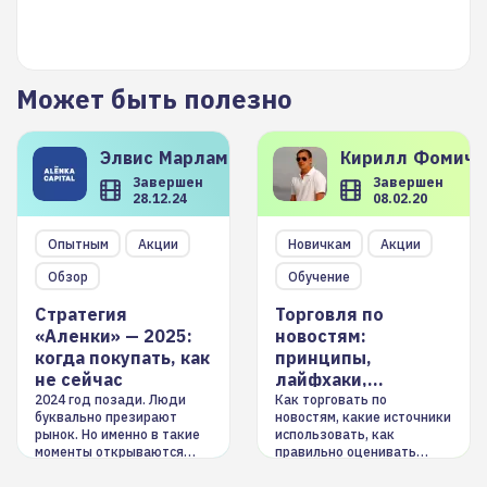
Может быть полезно
Элвис
Марламов
Кирилл
Фомиче
Завершен
Завершен
28.12.24
08.02.20
Опытным
Акции
Новичкам
Акции
Обзор
Обучение
Стратегия
Торговля по
«Аленки» — 2025:
новостям:
когда покупать, как
принципы,
не сейчас
лайфхаки,
инструменты
2024 год позади. Люди
Как торговать по
буквально презирают
новостям, какие источники
рынок. Но именно в такие
использовать, как
моменты открываются
правильно оценивать
долгосрочные
информацию. Также автор
возможности. Обсудим
покажет краткосрочные и