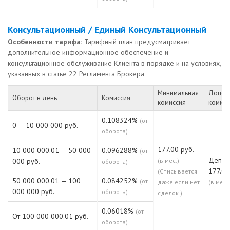
Консультационный / Единый Консультационный
Особенности тарифа:
Тарифный план предусматривает
дополнительное информационное обеспечение и
консультационное обслуживание Клиента в порядке и на условиях,
указанных в статье 22 Регламента Брокера
Минимальная
Допол
Оборот в день
Комиссия
комиссия
комисс
0.108324%
(от
0 — 10 000 000 руб.
оборота)
177.00 руб.
10 000 000.01 — 50 000
0.096288%
(от
Депо:
000 руб.
(в мес.)
оборота)
177.00
(Списывается
50 000 000.01 — 100
0.084252%
(от
даже если нет
(в мес.)
000 000 руб.
оборота)
сделок.)
0.06018%
(от
От 100 000 000.01 руб.
оборота)