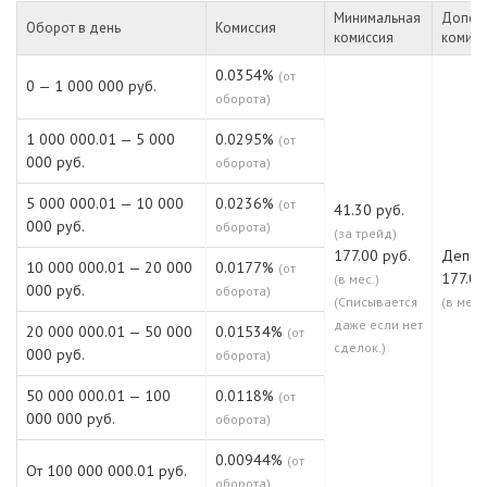
Минимальная
Допол
Оборот в день
Комиссия
комиссия
комисс
0.0354%
(от
0 — 1 000 000 руб.
оборота)
1 000 000.01 — 5 000
0.0295%
(от
000 руб.
оборота)
5 000 000.01 — 10 000
0.0236%
(от
41.30 руб.
000 руб.
оборота)
(за трейд)
177.00 руб.
Депо:
10 000 000.01 — 20 000
0.0177%
(от
177.00
(в мес.)
000 руб.
оборота)
(Списывается
(в мес.)
даже если нет
20 000 000.01 — 50 000
0.01534%
(от
сделок.)
000 руб.
оборота)
50 000 000.01 — 100
0.0118%
(от
000 000 руб.
оборота)
0.00944%
(от
От 100 000 000.01 руб.
оборота)