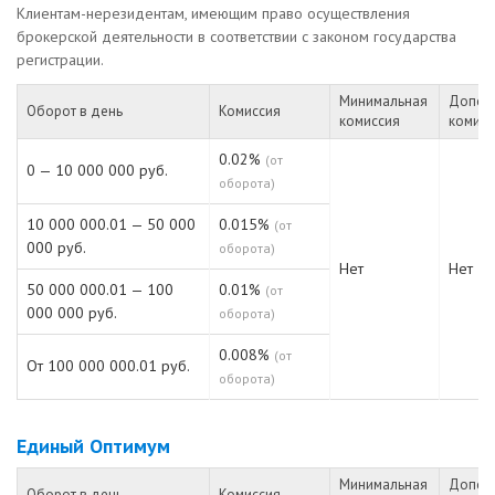
Клиентам-нерезидентам, имеющим право осуществления
брокерской деятельности в соответствии с законом государства
регистрации.
Минимальная
Допол
Оборот в день
Комиссия
комиссия
комисс
0.02%
(от
0 — 10 000 000 руб.
оборота)
10 000 000.01 — 50 000
0.015%
(от
000 руб.
оборота)
Нет
Нет
50 000 000.01 — 100
0.01%
(от
000 000 руб.
оборота)
0.008%
(от
От 100 000 000.01 руб.
оборота)
Единый Оптимум
Минимальная
Допол
Оборот в день
Комиссия