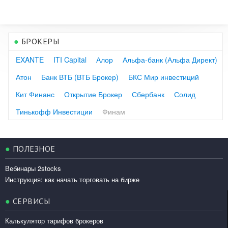
●
БРОКЕРЫ
EXANTE
ITI Capital
Алор
Альфа-банк (Альфа Директ)
Атон
Банк ВТБ (ВТБ Брокер)
БКС Мир инвестиций
Кит Финанс
Открытие Брокер
Сбербанк
Солид
Тинькофф Инвестиции
Финам
●
ПОЛЕЗНОЕ
Вебинары 2stocks
Инструкция: как начать торговать на бирже
●
СЕРВИСЫ
Калькулятор тарифов брокеров