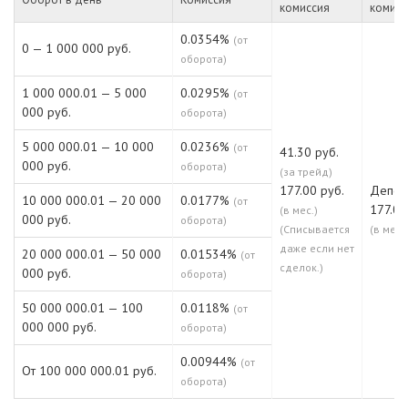
комиссия
комисс
0.0354%
(от
0 — 1 000 000 руб.
оборота)
1 000 000.01 — 5 000
0.0295%
(от
000 руб.
оборота)
5 000 000.01 — 10 000
0.0236%
(от
41.30 руб.
000 руб.
оборота)
(за трейд)
177.00 руб.
Депо:
10 000 000.01 — 20 000
0.0177%
(от
177.00
(в мес.)
000 руб.
оборота)
(Списывается
(в мес.)
даже если нет
20 000 000.01 — 50 000
0.01534%
(от
сделок.)
000 руб.
оборота)
50 000 000.01 — 100
0.0118%
(от
000 000 руб.
оборота)
0.00944%
(от
От 100 000 000.01 руб.
оборота)