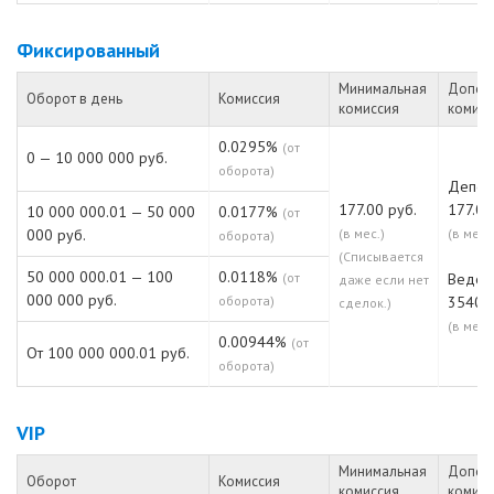
Фиксированный
Минимальная
Допол
Оборот в день
Комиссия
комиссия
комисс
0.0295%
(от
0 — 10 000 000 руб.
оборота)
Депо:
177.00 руб.
177.00
10 000 000.01 — 50 000
0.0177%
(от
000 руб.
(в мес.)
(в мес.)
оборота)
(Списывается
50 000 000.01 — 100
0.0118%
(от
Ведени
даже если нет
000 000 руб.
оборота)
3540.0
сделок.)
(в мес.)
0.00944%
(от
От 100 000 000.01 руб.
оборота)
VIP
Минимальная
Допол
Оборот
Комиссия
комиссия
комисс