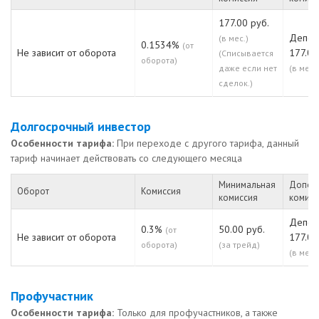
177.00 руб.
Депо:
(в мес.)
0.1534%
(от
Не зависит от оборота
177.00
(Списывается
оборота)
даже если нет
(в мес.)
сделок.)
Долгосрочный инвестор
Особенности тарифа:
При переходе с другого тарифа, данный
тариф начинает действовать со следующего месяца
Минимальная
Допол
Оборот
Комиссия
комиссия
комисс
Депо:
0.3%
50.00 руб.
(от
Не зависит от оборота
177.00
оборота)
(за трейд)
(в мес.)
Профучастник
Особенности тарифа:
Только для профучастников, а также