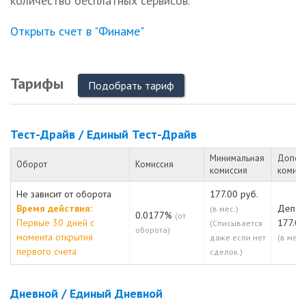
количество бесплатных сервисов.
Открыть счет в "Финаме"
Тарифы
Подобрать тариф
Тест-Драйв / Единый Тест-Драйв
Минимальная
Допол
Оборот
Комиссия
комиссия
комисс
Не зависит от оборота
177.00 руб.
Время действия:
Депо:
(в мес.)
0.0177%
(от
Первые 30 дней с
177.00
(Списывается
оборота)
момента открытия
даже если нет
(в мес.)
первого счета
сделок.)
Дневной / Единый Дневной