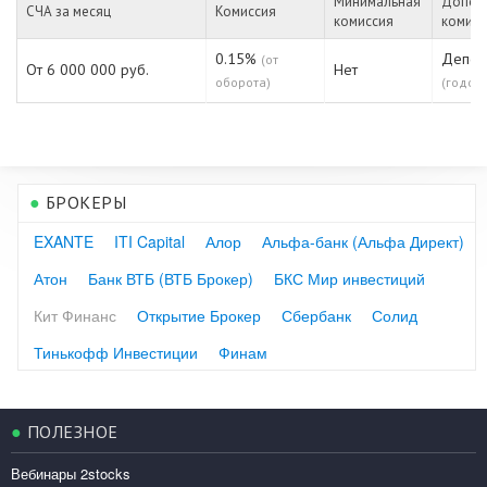
Минимальная
Допол
СЧА за месяц
Комиссия
комиссия
комисс
0.15%
Депо:
(от
От 6 000 000 руб.
Нет
оборота)
(годов
●
БРОКЕРЫ
EXANTE
ITI Capital
Алор
Альфа-банк (Альфа Директ)
Атон
Банк ВТБ (ВТБ Брокер)
БКС Мир инвестиций
Кит Финанс
Открытие Брокер
Сбербанк
Солид
Тинькофф Инвестиции
Финам
●
ПОЛЕЗНОЕ
Вебинары 2stocks