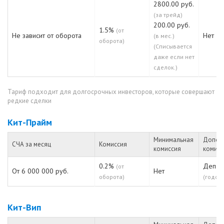
2800.00 руб.
(за трейд)
200.00 руб.
1.5%
(от
Не зависит от оборота
Нет
(в мес.)
оборота)
(Списывается
даже если нет
сделок.)
Тариф подходит для долгосрочных инвесторов, которые совершают
редкие сделки
Кит-Прайм
Минимальная
Допол
СЧА за месяц
Комиссия
комиссия
комисс
0.2%
Депо:
(от
От 6 000 000 руб.
Нет
оборота)
(годов
Кит-Вип