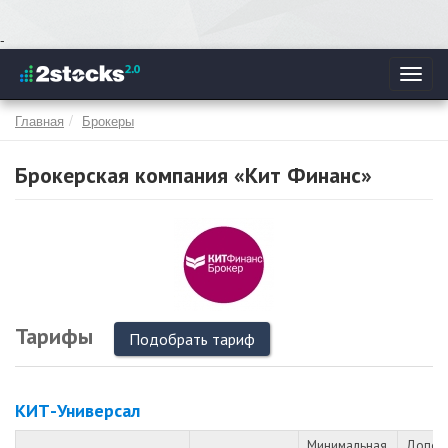
Перейти
-
к
Toggl
основному
navig
содержанию
Главная
Брокеры
Брокерская компания «Кит Финанс»
Тарифы
Подобрать тариф
КИТ-Универсал
Минимальная
Допол