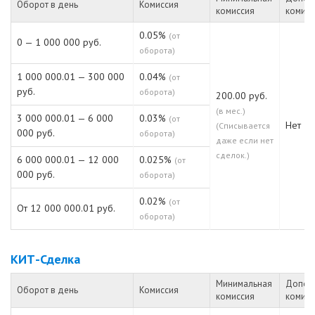
Оборот в день
Комиссия
комиссия
комисс
0.05%
(от
0 — 1 000 000 руб.
оборота)
1 000 000.01 — 300 000
0.04%
(от
руб.
оборота)
200.00 руб.
(в мес.)
3 000 000.01 — 6 000
0.03%
(от
Нет
(Списывается
000 руб.
оборота)
даже если нет
сделок.)
6 000 000.01 — 12 000
0.025%
(от
000 руб.
оборота)
0.02%
(от
От 12 000 000.01 руб.
оборота)
КИТ-Сделка
Минимальная
Допол
Оборот в день
Комиссия
комиссия
комисс