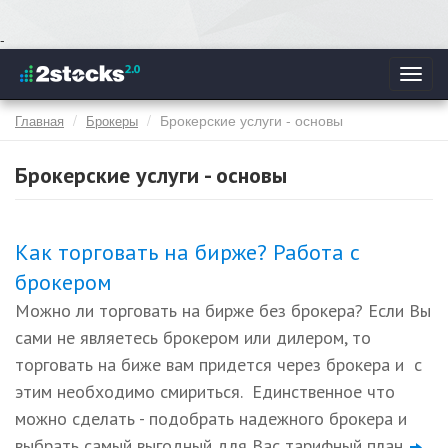
Перейти
-
к
Toggl
основному
navig
содержанию
Брокерские услуги - основы
Главная
Брокеры
Брокерские услуги - основы
Как торговать на бирже? Работа с
брокером
Можно ли торговать на бирже без брокера? Если Вы
сами не являетесь брокером или дилером, то
торговать на биже вам придется через брокера и с
этим необходимо смириться. Единственное что
можно сделать - подобрать надежного брокера и
выбрать самый выгодный для Вас тарифный план.