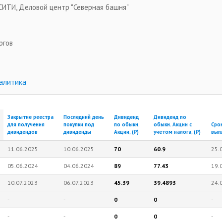
а-СИТИ, Деловой центр "Северная башня"
ргов
алитика
Закрытие реестра
Последний день
Дивиденд
Дивиденд по
для получения
покупки под
по обыкн.
обыкн. Акции с
Сро
дивидендов
дивиденды
Акции, (₽)
учетом налога, (₽)
вып
11.06.2025
10.06.2025
70
60.9
25.
05.06.2024
04.06.2024
89
77.43
19.
10.07.2023
06.07.2023
45.39
39.4893
24.
-
-
0
0
-
-
-
0
0
-