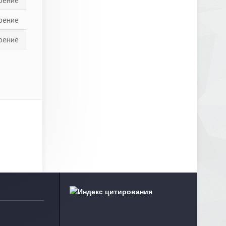
оение
оение