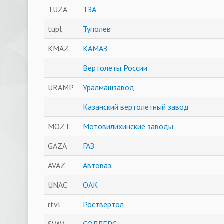
TUZA
ТЗА
tupl
Туполев
KMAZ
КАМАЗ
Вертолеты России
URAMP
Уралмашзавод
Казанский вертолетный завод
MOZT
Мотовилихинские заводы
GAZA
ГАЗ
AVAZ
Автоваз
UNAC
ОАК
rtvl
Роствертол
SVAV
СОЛЛЕРС