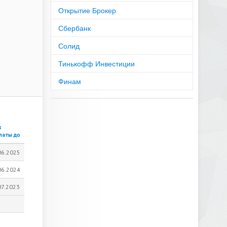
Открытие Брокер
Сбербанк
Солид
Тинькофф Инвестиции
Финам
к
латы до
06.2025
06.2024
07.2023