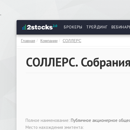
Перейти
-
к
основному
БРОКЕРЫ
ТРЕЙДИНГ
ВЕБИНАР
содержанию
Главная
Компании
СОЛЛЕРС
СОЛЛЕРС. Собрани
Полное наименование:
Публичное акционерное общес
Место нахождения эмитента: