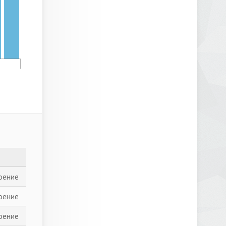
оение
оение
оение