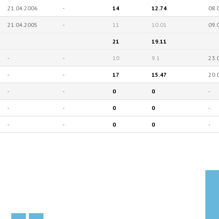
21.04.2006
-
14
12.74
08.
21.04.2005
-
11
10.01
09.
21
19.11
-
-
10
9.1
23.
-
-
17
15.47
20.
-
-
0
0
-
-
-
0
0
-
-
-
0
0
-