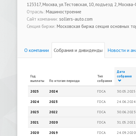
123317, Москва, ул.Тестовская, 10, подъезд 2, Москв
Отрасль:
Машиностроение
Сайт компании:
sollers-auto.com
Секция биржи:
Московская биржа секция основных то
О компании
Собрания и дивиденды
Новости и ан
Дата
Год
Тип
собрания
выплаты
По итогам периода
собрания
2025
2024
ГОСА
30.05.2025
2024
2023
ГОСА
24.06.2024
2023
2022
ГОСА
30.06.2023
2021
2020
ГОСА
31.05.2021
2020
2019
ГОСА
24.09.2020