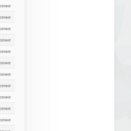
оение
оение
оение
оение
оение
оение
оение
оение
оение
оение
оение
оение