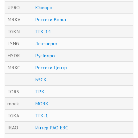
UPRO
Юнипро
MRKV
Россети Волга
TGKN
ТГК-14
LSNG
Ленэнерго
HYDR
РусГидро
MRKC
Россети Центр
БЭСК
TORS
ТРК
moek
МОЭК
TGKA
ТГК-1
IRAO
Интер РАО ЕЭС