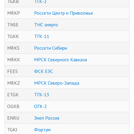
TGKB
ТГК-2
MRKP
Россети Центр и Приволжье
TNSE
ТНС энерго
TGKK
ТГК-11
MRKS
Россети Сибири
MRKK
МРСК Северного Кавказа
FEES
ФСК ЕЭС
MRKZ
МРСК Северо-Запада
ETGK
ТГК-13
OGKB
ОГК-2
ENRU
Энел Россия
TGKJ
Фортум