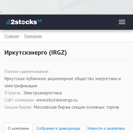
Перейти
-
к
Toggl
основному
navig
содержанию
Главная
Компании
Иркутскэнерго (
IRGZ
)
Полное наименование:
Иркутское публичное акционерное общество энергетики и
электрификации
Отрасль:
Электроэнергетика
Сайт компании:
www.irkutskenergo.ru
Секция биржи:
Московская биржа секция основных торгов
О компании
Собрания и дивиденды
Новости и аналитика