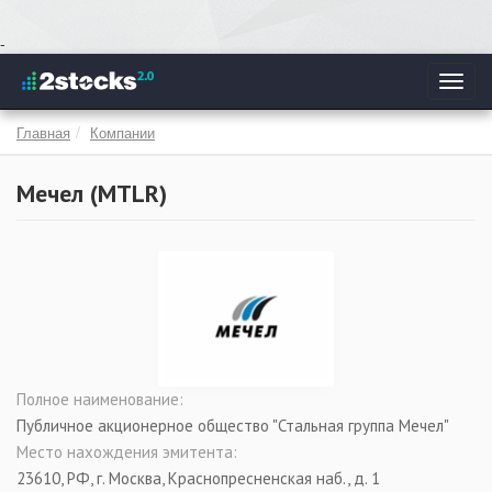
Перейти
-
к
Toggl
основному
navig
содержанию
Главная
Компании
Мечел (
MTLR
)
Полное наименование:
Публичное акционерное общество "Стальная группа Мечел"
Место нахождения эмитента:
23610, РФ, г. Москва, Краснопресненская наб., д. 1