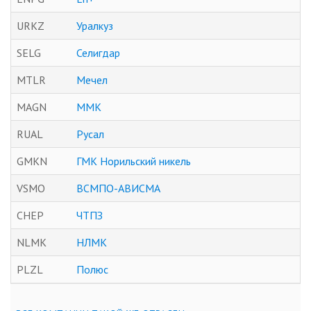
URKZ
Уралкуз
SELG
Селигдар
MTLR
Мечел
MAGN
ММК
RUAL
Русал
GMKN
ГМК Норильский никель
VSMO
ВСМПО-АВИСМА
CHEP
ЧТПЗ
NLMK
НЛМК
PLZL
Полюс