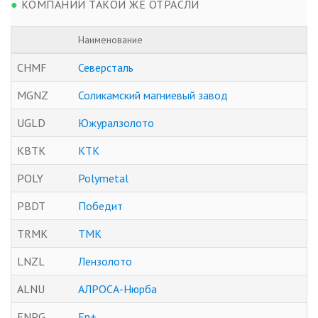
●
КОМПАНИИ ТАКОЙ ЖЕ ОТРАСЛИ
Наименование
CHMF
Северсталь
MGNZ
Соликамский магниевый завод
UGLD
Южуралзолото
KBTK
КТК
POLY
Polymetal
PBDT
Победит
TRMK
ТМК
LNZL
Лензолото
ALNU
АЛРОСА-Нюрба
ENPG
En+