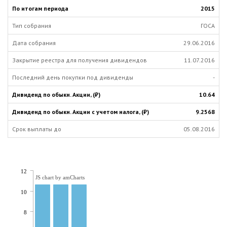
2015
ГОСА
29.06.2016
11.07.2016
-
10.64
9.2568
05.08.2016
12
JS chart by amCharts
10
8