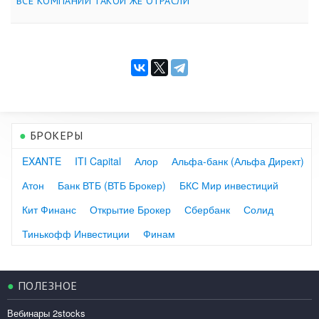
ВСЕ КОМПАНИИ ТАКОЙ ЖЕ ОТРАСЛИ
●
БРОКЕРЫ
EXANTE
ITI Capital
Алор
Альфа-банк (Альфа Директ)
Атон
Банк ВТБ (ВТБ Брокер)
БКС Мир инвестиций
Кит Финанс
Открытие Брокер
Сбербанк
Солид
Тинькофф Инвестиции
Финам
●
ПОЛЕЗНОЕ
Вебинары 2stocks