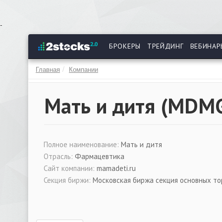
Перейти
-
к
основному
БРОКЕРЫ
ТРЕЙДИНГ
ВЕБИНАР
содержанию
Главная
Компании
Мать и дитя (
MDM
Полное наименование:
Мать и дитя
Отрасль:
Фармацевтика
Сайт компании:
mamadeti.ru
Секция биржи:
Московская биржа секция основных то