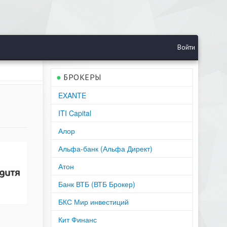
Войти
●
БРОКЕРЫ
EXANTE
ITI Capital
Алор
Альфа-банк (Альфа Директ)
Атон
Банк ВТБ (ВТБ Брокер)
БКС Мир инвестиций
Кит Финанс