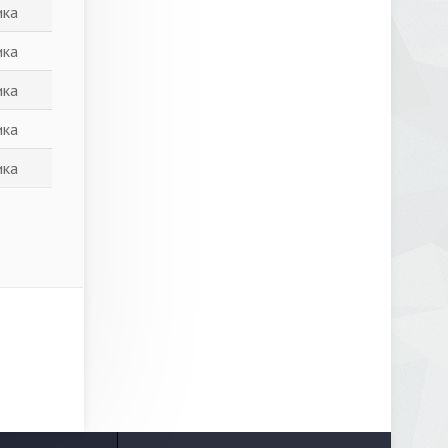
ика
ика
ика
ика
ика