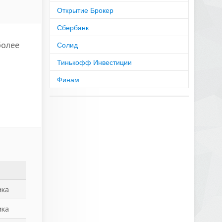
Открытие Брокер
Сбербанк
более
Солид
Тинькофф Инвестиции
Финам
ика
ика