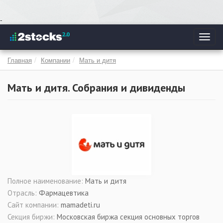
Перейти
-
к
Toggl
основному
navig
содержанию
Главная
Компании
Мать и дитя
Мать и дитя. Собрания и дивиденды
Полное наименование:
Мать и дитя
Отрасль:
Фармацевтика
Сайт компании:
mamadeti.ru
Секция биржи:
Московская биржа секция основных торгов