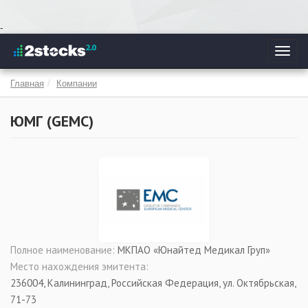
Перейти
-
к
Toggl
основному
navig
содержанию
Главная
Компании
ЮМГ (
GEMC
)
Полное наименование:
МКПАО «Юнайтед Медикал Груп»
Место нахождения эмитента:
236004, Калининград, Российская Федерация, ул. Октябрьская,
71-73