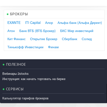
●
БРОКЕРЫ
EXANTE
ITI Capital
Алор
Альфа-банк (Альфа Директ)
Атон
Банк ВТБ (ВТБ Брокер)
БКС Мир инвестиций
Кит Финанс
Открытие Брокер
Сбербанк
Солид
Тинькофф Инвестиции
Финам
●
ПОЛЕЗНОЕ
Вебинары 2stocks
Инструкция: как начать торговать на бирже
●
СЕРВИСЫ
Калькулятор тарифов брокеров