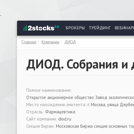
Перейти
-
к
основному
БРОКЕРЫ
ТРЕЙДИНГ
ВЕБИНАР
содержанию
Главная
Компании
ДИОД
ДИОД. Собрания и
Полное наименование:
Открытое акционерное общество Завод экологическо
Место нахождения эмитента:
г. Москва, улица Дербе
Отрасль:
Фармацевтика
Сайт компании:
diod.ru
Секция биржи:
Московская биржа секция основных то