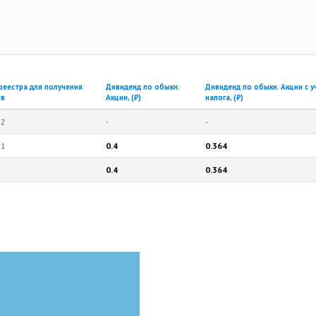
реестра для получения
Дивиденд по обыкн.
Дивиденд по обыкн. Акции с 
ов
Акции, (₽)
налога, (₽)
12
-
-
11
0.4
0.364
0.4
0.364