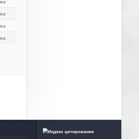
ика
ика
ика
ика