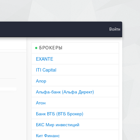
Войти
●
БРОКЕРЫ
EXANTE
ITI Capital
Алор
Альфа-банк (Альфа Директ)
Атон
Банк ВТБ (ВТБ Брокер)
БКС Мир инвестиций
Кит Финанс