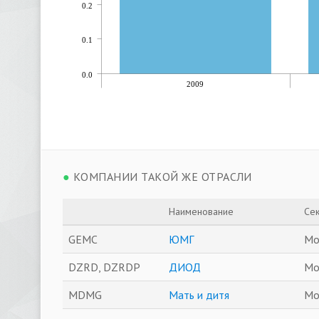
0.2
0.1
0.0
2009
●
КОМПАНИИ ТАКОЙ ЖЕ ОТРАСЛИ
Наименование
Се
GEMC
ЮМГ
Мо
DZRD, DZRDP
ДИОД
Мо
MDMG
Мать и дитя
Мо