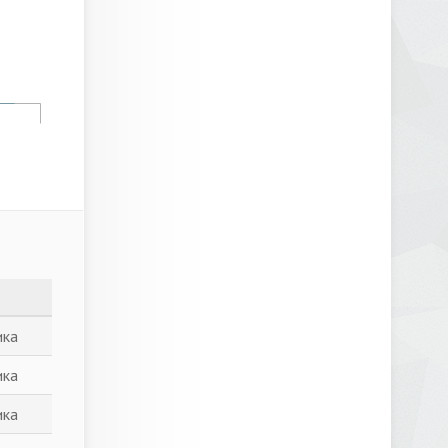
ика
ика
ика