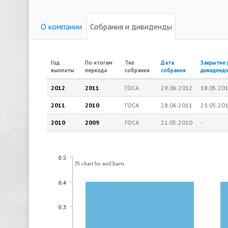
О компании
Собрания и дивиденды
Год
По итогам
Тип
Дата
Закрытие 
выплаты
периода
собрания
собрания
дивиденд
2012
2011
ГОСА
29.06.2012
18.05.20
2011
2010
ГОСА
28.06.2011
23.05.20
2010
2009
ГОСА
21.05.2010
-
0.5
JS chart by amCharts
0.4
0.3