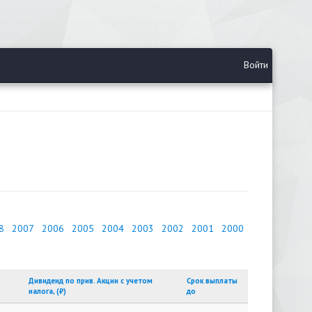
Войти
8
2007
2006
2005
2004
2003
2002
2001
2000
Дивиденд по прив. Акции с учетом
Срок выплаты
налога, (₽)
до