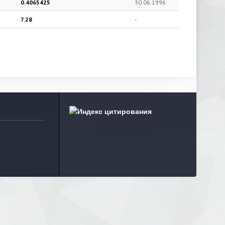
0.4065425
30.06.1996
7.28
-