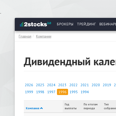
Перейти
-
к
основному
БРОКЕРЫ
ТРЕЙДИНГ
ВЕБИНАР
содержанию
Главная
Компании
Дивидендный кале
2026
2025
2024
2023
2022
2021
2020
2019
2
1999
1998
1997
1996
1995
1994
Год
По итогам
Тип
Компания
выплаты
периода
собрани