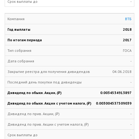
-
ВТБ
2018
2017
ГОСА
-
04.06.2018
-
0.0034534913897
0.003004537509039
-
-
-