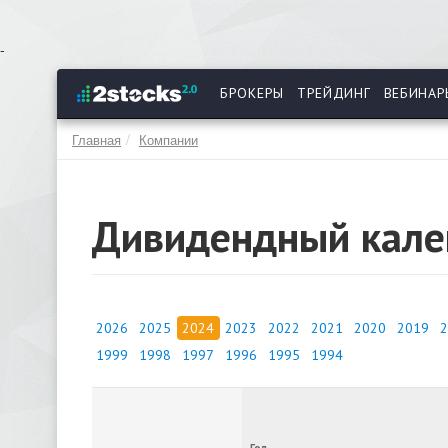
Перейти
-
к
основному
БРОКЕРЫ
ТРЕЙДИНГ
ВЕБИНАР
содержанию
Главная
Компании
Дивидендный кале
2026
2025
2024
2023
2022
2021
2020
2019
2
1999
1998
1997
1996
1995
1994