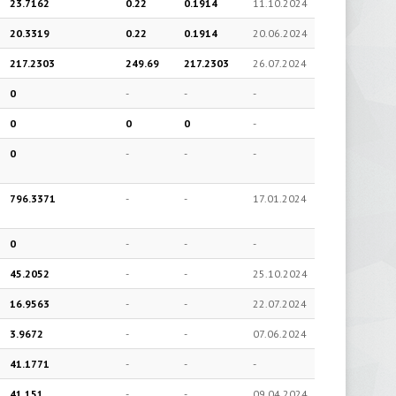
23.7162
0.22
0.1914
11.10.2024
20.3319
0.22
0.1914
20.06.2024
217.2303
249.69
217.2303
26.07.2024
0
-
-
-
0
0
0
-
0
-
-
-
796.3371
-
-
17.01.2024
0
-
-
-
45.2052
-
-
25.10.2024
16.9563
-
-
22.07.2024
3.9672
-
-
07.06.2024
41.1771
-
-
-
41.151
-
-
09.04.2024