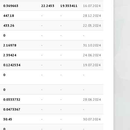
0.369663
22.2453
19.353411
16.07.2024
447.18
-
-
28.12.2024
433.26
-
-
22.05.2024
0
-
-
-
2.16978
-
-
31.10.2024
2.39424
-
-
24.06.2024
0.1242534
-
-
19.07.2024
0
-
-
-
0
-
-
-
0.0333732
-
-
28.06.2024
0.0473367
-
-
-
30.45
-
-
30.07.2024
0
-
-
-