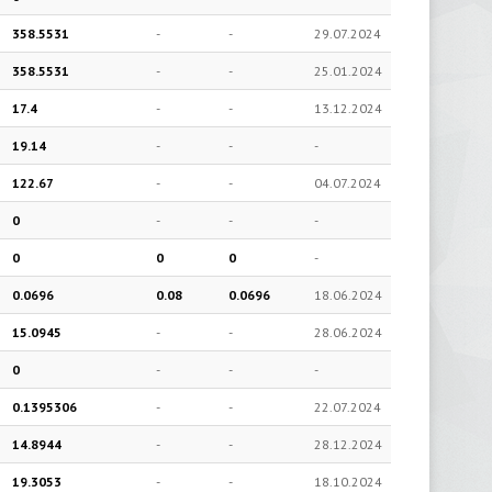
358.5531
-
-
29.07.2024
358.5531
-
-
25.01.2024
17.4
-
-
13.12.2024
19.14
-
-
-
122.67
-
-
04.07.2024
0
-
-
-
0
0
0
-
0.0696
0.08
0.0696
18.06.2024
15.0945
-
-
28.06.2024
0
-
-
-
0.1395306
-
-
22.07.2024
14.8944
-
-
28.12.2024
19.3053
-
-
18.10.2024