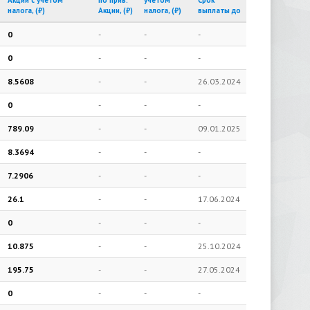
Акции с учетом
по прив.
учетом
Срок
налога, (₽)
Акции, (₽)
налога, (₽)
выплаты до
0
-
-
-
0
-
-
-
8.5608
-
-
26.03.2024
0
-
-
-
789.09
-
-
09.01.2025
8.3694
-
-
-
7.2906
-
-
-
26.1
-
-
17.06.2024
0
-
-
-
10.875
-
-
25.10.2024
195.75
-
-
27.05.2024
0
-
-
-