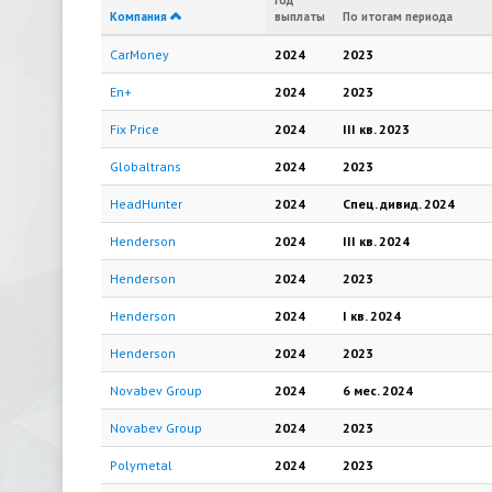
Год
Компания
выплаты
По итогам периода
CarMoney
2024
2023
En+
2024
2023
Fix Price
2024
III кв.
2023
Globaltrans
2024
2023
HeadHunter
2024
Cпец. дивид.
2024
Henderson
2024
III кв.
2024
Henderson
2024
2023
Henderson
2024
I кв.
2024
Henderson
2024
2023
Novabev Group
2024
6 мес.
2024
Novabev Group
2024
2023
Polymetal
2024
2023