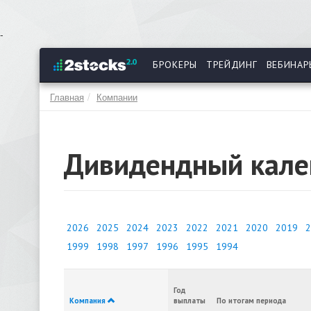
Перейти
-
к
основному
БРОКЕРЫ
ТРЕЙДИНГ
ВЕБИНАР
содержанию
Главная
Компании
Дивидендный кале
2026
2025
2024
2023
2022
2021
2020
2019
2
1999
1998
1997
1996
1995
1994
Год
Компания
выплаты
По итогам периода