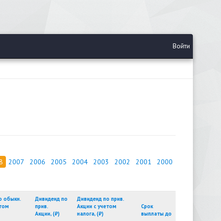
Войти
8
2007
2006
2005
2004
2003
2002
2001
2000
о обыкн.
Дивиденд по
Дивиденд по прив.
етом
прив.
Акции с учетом
Срок
Акции, (₽)
налога, (₽)
выплаты до