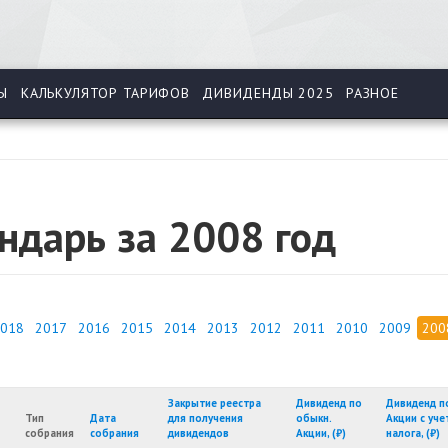
Ы
КАЛЬКУЛЯТОР ТАРИФОВ
ДИВИДЕНДЫ 2025
РАЗНОЕ
ндарь за 2008 год
018
2017
2016
2015
2014
2013
2012
2011
2010
2009
200
Закрытие реестра
Дивиденд по
Дивиденд п
Тип
Дата
для получения
обыкн.
Акции с уч
собрания
собрания
дивидендов
Акции, (₽)
налога, (₽)